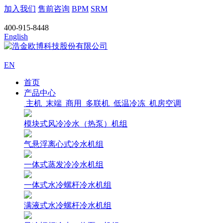
加入我们
售前咨询
BPM
SRM
400-915-8448
English
EN
首页
产品中心
主机
末端
商用
多联机
低温冷冻
机房空调
模块式风冷冷水（热泵）机组
气悬浮离心式冷水机组
一体式蒸发冷冷水机组
一体式水冷螺杆冷水机组
满液式水冷螺杆冷水机组