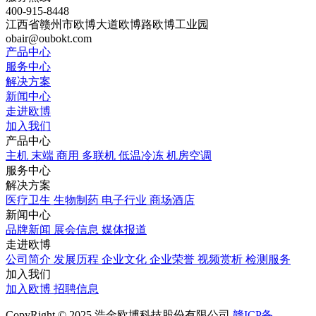
400-915-8448
江西省赣州市欧博大道欧博路欧博工业园
obair@oubokt.com
产品中心
服务中心
解决方案
新闻中心
走进欧博
加入我们
产品中心
主机
末端
商用
多联机
低温冷冻
机房空调
服务中心
解决方案
医疗卫生
生物制药
电子行业
商场酒店
新闻中心
品牌新闻
展会信息
媒体报道
走进欧博
公司简介
发展历程
企业文化
企业荣誉
视频赏析
检测服务
加入我们
加入欧博
招聘信息
CopyRight © 2025 浩金欧博科技股份有限公司
赣ICP备